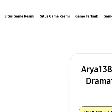
Situs Game Resmi
Situs Game Resmi
Game Terbaik
Game
Arya138
Dramat