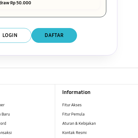
draw Rp 50.000
LOGIN
DAFTAR
Information
ber
Fitur Akses
n Baru
Fitur Pemula
ord
Aturan & Kebijakan
ansaksi
Kontak Resmi