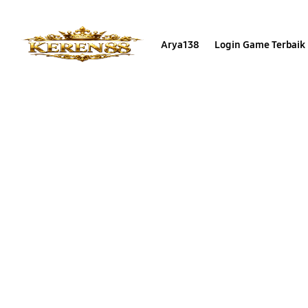
Skip
to
content
Arya138
Login Game Terbaik