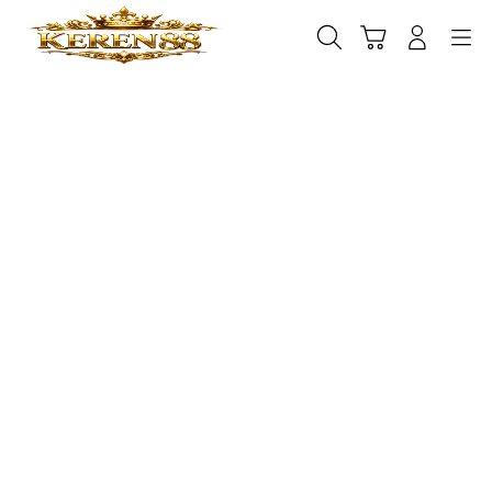
Skip
to
Cari
Troli
Login
Navigation
content