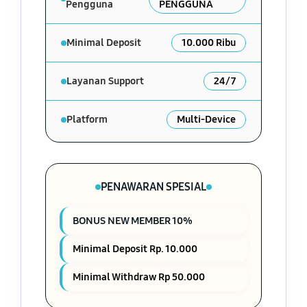
Pengguna
PENGGUNA
Minimal Deposit
10.000 Ribu
Layanan Support
24/7
Platform
Multi-Device
PENAWARAN SPESIAL
BONUS NEW MEMBER 10%
Minimal Deposit Rp. 10.000
Minimal Withdraw Rp 50.000