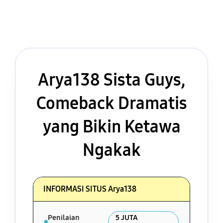
Arya138 Sista Guys,
Comeback Dramatis
yang Bikin Ketawa
Ngakak
INFORMASI SITUS Arya138
Penilaian
5 JUTA