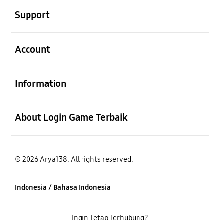
Support
Buka
Account
Buka
Information
Buka
About Login Game Terbaik
© 2026 Arya138. All rights reserved.
Indonesia / Bahasa Indonesia
Ingin Tetap Terhubung?