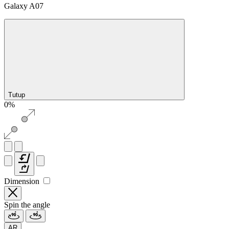
Galaxy A07
Tutup
0%
Dimension
Spin the angle
AR