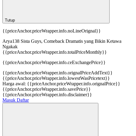
Tutup
{{priceAnchor.priceWrapper.info.noLineOrignal}}
Arya138 Sista Guys, Comeback Dramatis yang Bikin Ketawa
Ngakak
{{priceAnchor.priceWrapper.info.totalPriceMonthly}}
{{priceAnchor.priceWrapper.info.ceExchangePrice}}
{{priceAnchor.priceWrapper.info.orignalPriceAddText}}
{{priceAnchor.priceWrapper.info.lowestWasPricetext}}
Harga awal:
{{priceAnchor.priceWrapper.info.orignalPrice}}
{{priceAnchor.priceWrapper.info.savePrice}}
{{priceAnchor.priceWrapper.info.disclaimer}}
Masuk
Daftar