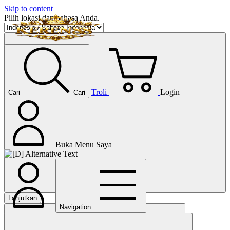
Skip to content
Pilih lokasi dan bahasa Anda.
Troli
Login
Cari
Cari
Buka Menu Saya
Lanjutkan
Navigation