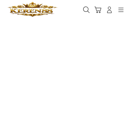
Skip
to
Cari
Troli
Login
Navigation
content