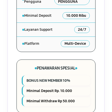
Pengguna
PENGGUNA
Minimal Deposit
10.000 Ribu
Layanan Support
24/7
Platform
Multi-Device
PENAWARAN SPESIAL
BONUS NEW MEMBER 10%
Minimal Deposit Rp. 10.000
Minimal Withdraw Rp 50.000