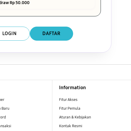
draw Rp 50.000
LOGIN
DAFTAR
Information
ber
Fitur Akses
n Baru
Fitur Pemula
ord
Aturan & Kebijakan
ansaksi
Kontak Resmi