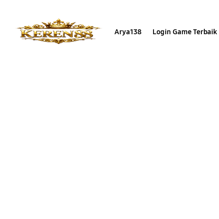
Skip
to
content
Arya138
Login Game Terbaik