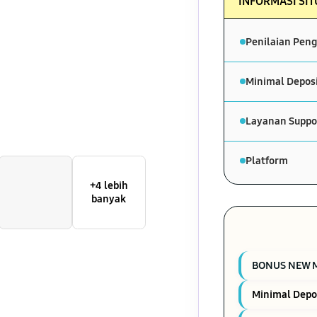
INFORMASI SIT
Penilaian Pen
Minimal Depos
Layanan Suppo
Platform
+4 lebih
banyak
BONUS NEW 
Minimal Depos