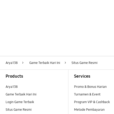
Layer Popup Close
Arya138
>
Game Terbaik Hari Ini
>
Situs Game Resmi
Footer Navigation
Products
Services
Arya138
Promo & Bonus Harian
Game Terbaik Hari Ini
Turnamen & Event
Login Game Terbaik
Program VIP & Cashback
Situs Game Resmi
Metode Pembayaran