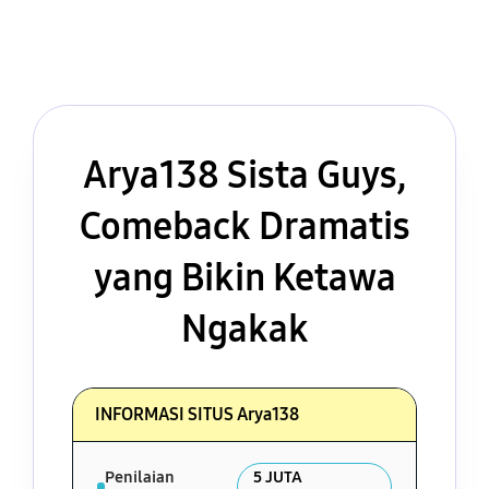
Arya138 Sista Guys,
Comeback Dramatis
yang Bikin Ketawa
Ngakak
INFORMASI SITUS Arya138
Penilaian
5 JUTA