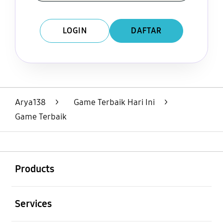
LOGIN
DAFTAR
Layer Popup Close
Arya138
>
Game Terbaik Hari Ini
>
Game Terbaik
Buka
Footer Navigation
Products
Buka
Services
Buka