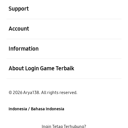
Support
Buka
Account
Buka
Information
Buka
About Login Game Terbaik
© 2026 Arya138. All rights reserved.
Indonesia / Bahasa Indonesia
Ingin Tetap Terhubung?