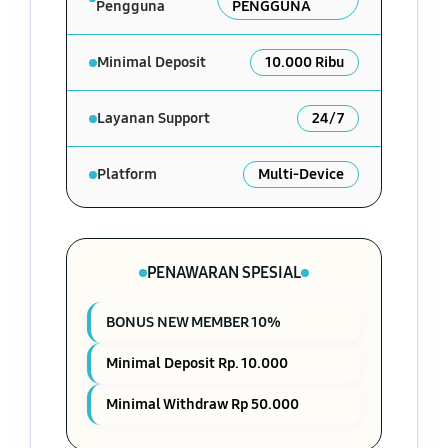
Pengguna
PENGGUNA
Minimal Deposit
10.000 Ribu
Layanan Support
24/7
Platform
Multi-Device
PENAWARAN SPESIAL
BONUS NEW MEMBER 10%
Minimal Deposit Rp. 10.000
Minimal Withdraw Rp 50.000