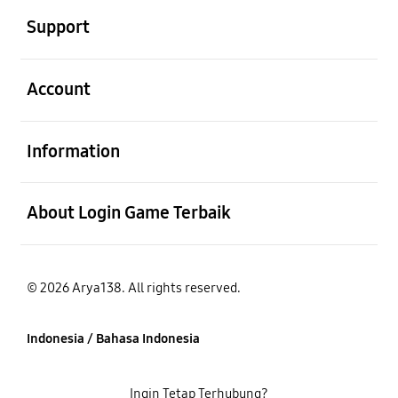
Support
Buka
Account
Buka
Information
Buka
About Login Game Terbaik
© 2026 Arya138. All rights reserved.
Indonesia / Bahasa Indonesia
Ingin Tetap Terhubung?