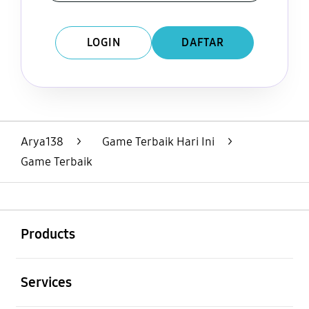
LOGIN
DAFTAR
Layer Popup Close
Arya138
>
Game Terbaik Hari Ini
>
Game Terbaik
Buka
Footer Navigation
Products
Buka
Services
Buka