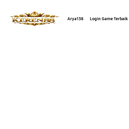
Skip
to
content
Arya138
Login Game Terbaik