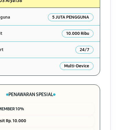
US Arya138
gguna
5 JUTA PENGGUNA
it
10.000 Ribu
rt
24/7
Multi-Device
PENAWARAN SPESIAL
MEMBER 10%
it Rp. 10.000