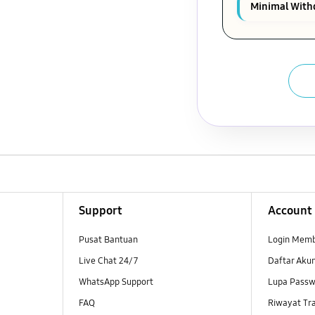
Minimal With
Support
Account
Pusat Bantuan
Login Mem
Live Chat 24/7
Daftar Aku
WhatsApp Support
Lupa Passw
FAQ
Riwayat Tr