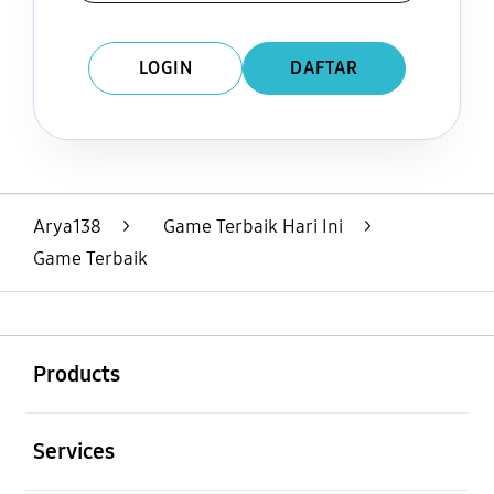
LOGIN
DAFTAR
Layer Popup Close
Arya138
>
Game Terbaik Hari Ini
>
Game Terbaik
Buka
Footer Navigation
Products
Buka
Services
Buka