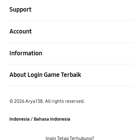
Support
Buka
Account
Buka
Information
Buka
About Login Game Terbaik
© 2026 Arya138. All rights reserved.
Indonesia / Bahasa Indonesia
Ingin Tetap Terhubung?