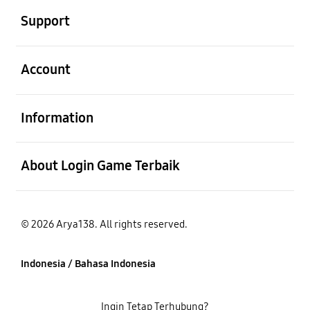
Support
Buka
Account
Buka
Information
Buka
About Login Game Terbaik
© 2026 Arya138. All rights reserved.
Indonesia / Bahasa Indonesia
Ingin Tetap Terhubung?