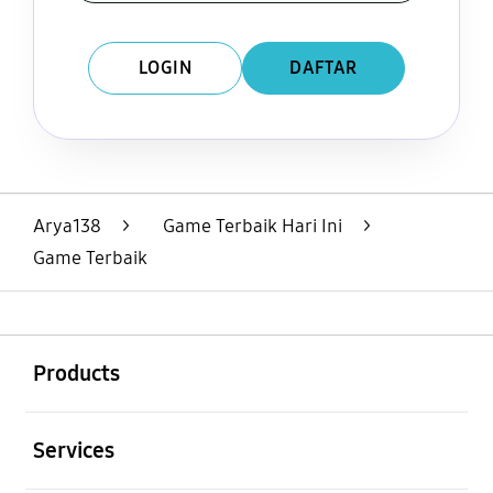
LOGIN
DAFTAR
Layer Popup Close
Arya138
>
Game Terbaik Hari Ini
>
Game Terbaik
Buka
Footer Navigation
Products
Buka
Services
Buka