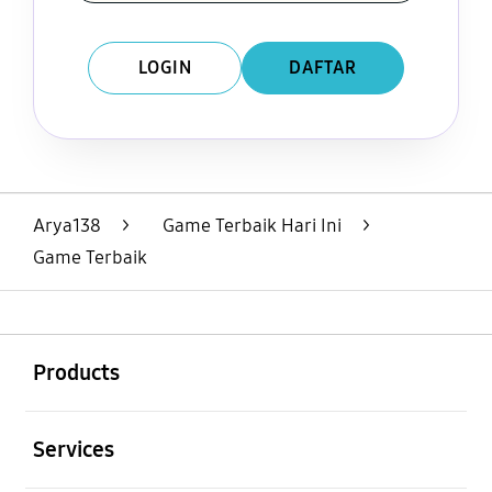
LOGIN
DAFTAR
Layer Popup Close
Arya138
>
Game Terbaik Hari Ini
>
Game Terbaik
Buka
Footer Navigation
Products
Buka
Services
Buka