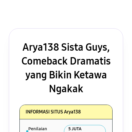
Arya138 Sista Guys,
Comeback Dramatis
yang Bikin Ketawa
Ngakak
INFORMASI SITUS Arya138
Penilaian
5 JUTA