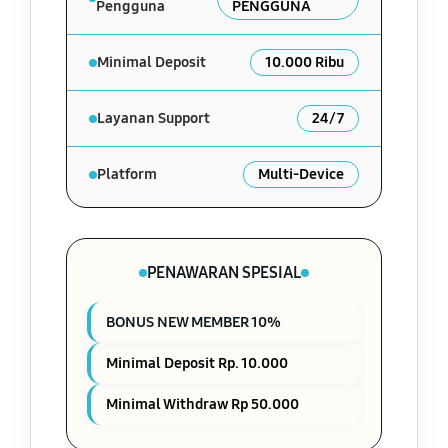
Pengguna
PENGGUNA
Minimal Deposit
10.000 Ribu
Layanan Support
24/7
Platform
Multi-Device
PENAWARAN SPESIAL
BONUS NEW MEMBER 10%
Minimal Deposit Rp. 10.000
Minimal Withdraw Rp 50.000