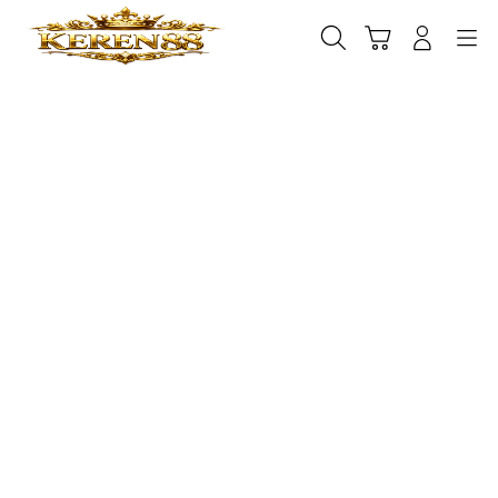
Skip
to
Cari
Troli
Login
Navigation
content