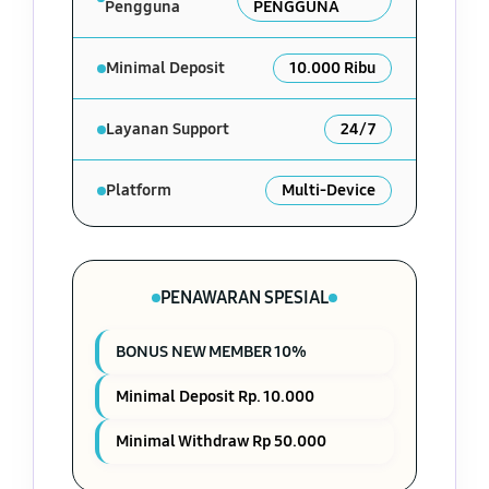
Pengguna
PENGGUNA
Minimal Deposit
10.000 Ribu
Layanan Support
24/7
Platform
Multi-Device
PENAWARAN SPESIAL
BONUS NEW MEMBER 10%
Minimal Deposit Rp. 10.000
Minimal Withdraw Rp 50.000