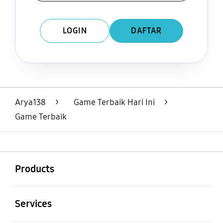
LOGIN
DAFTAR
Layer Popup Close
Arya138
>
Game Terbaik Hari Ini
>
Game Terbaik
Buka
Footer Navigation
Products
Buka
Services
Buka