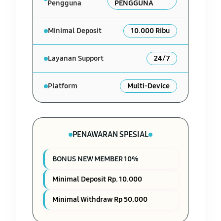
Pengguna
PENGGUNA
Minimal Deposit
10.000 Ribu
Layanan Support
24/7
Platform
Multi-Device
PENAWARAN SPESIAL
BONUS NEW MEMBER 10%
Minimal Deposit Rp. 10.000
Minimal Withdraw Rp 50.000