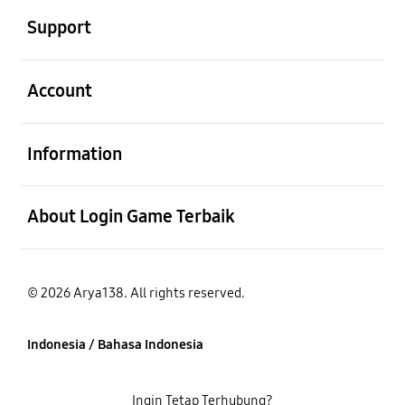
Support
Buka
Account
Buka
Information
Buka
About Login Game Terbaik
© 2026 Arya138. All rights reserved.
Indonesia / Bahasa Indonesia
Ingin Tetap Terhubung?