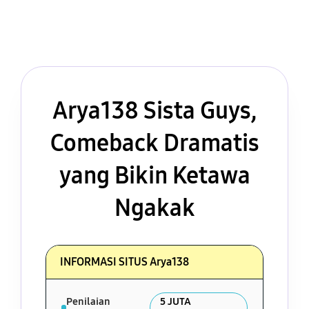
Arya138 Sista Guys,
Comeback Dramatis
yang Bikin Ketawa
Ngakak
INFORMASI SITUS Arya138
Penilaian
5 JUTA