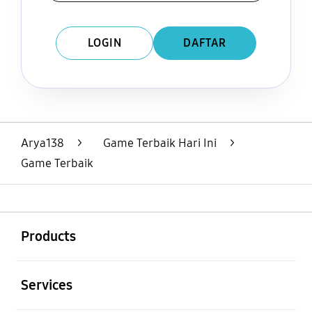
LOGIN
DAFTAR
Layer Popup Close
Arya138
>
Game Terbaik Hari Ini
>
Game Terbaik
Buka
Footer Navigation
Products
Buka
Services
Buka