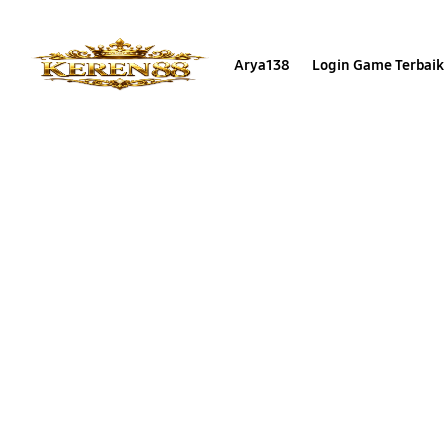
Skip
to
content
Arya138
Login Game Terbaik