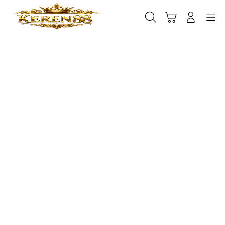
Skip
to
Cari
Troli
Login
Navigation
content