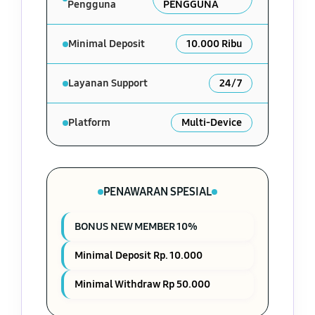
Pengguna
PENGGUNA
Minimal Deposit
10.000 Ribu
Layanan Support
24/7
Platform
Multi-Device
PENAWARAN SPESIAL
BONUS NEW MEMBER 10%
Minimal Deposit Rp. 10.000
Minimal Withdraw Rp 50.000