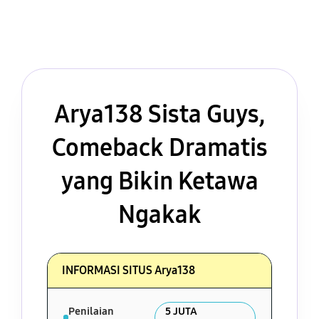
Arya138 Sista Guys,
Comeback Dramatis
yang Bikin Ketawa
Ngakak
INFORMASI SITUS Arya138
Penilaian
5 JUTA