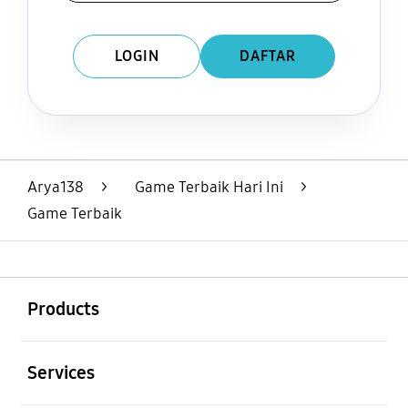
LOGIN
DAFTAR
Layer Popup Close
Arya138
>
Game Terbaik Hari Ini
>
Game Terbaik
Buka
Footer Navigation
Products
Buka
Services
Buka