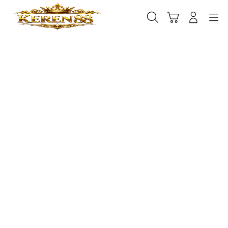
Skip
to
Cari
Troli
Login
Navigation
content